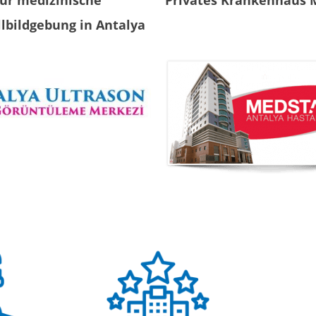
ür medizinische
Privates Krankenhaus 
llbildgebung in Antalya