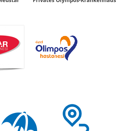
Medstar
Privates Olympos-Krankenhaus