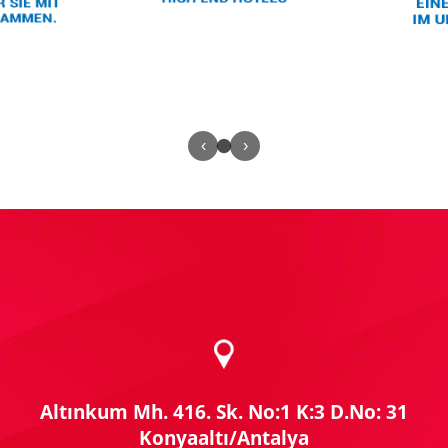
‹
›
Altınkum Mh. 416. Sk. No:1 K:3 D.No: 31
Konyaaltı/Antalya