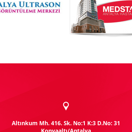
Altınkum Mh. 416. Sk. No:1 K:3 D.No: 31
Konyaaltı/Antalya